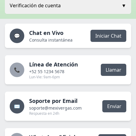
Verificación de cuenta
▼
Chat en Vivo
💬
Iniciar Chat
Consulta instantánea
Línea de Atención
📞
Llamar
+52 55 1234 5678
Lun-Vie: 9am-6pm
Soporte por Email
✉️
Enviar
soporte@mexivergas.com
Respuesta en 24h